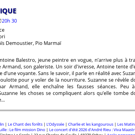
Google Chrome
Mozilla Firefox
RIQUE
20h 30
ce
ori
naïs Demoustier, Pio Marmaï
ntoine Balestro, jeune peintre en vogue, n’arrive plus à tr
Armand, son galeriste. Un soir d'ivresse, Antoine tente d’
 d’une voyante. Sans le savoir, il parle en réalité avec Su
 roulotte pour y voler de la nourriture. Suzanne se révèle 
ar Armand, elle enchaîne les fausses séances. Peu à
r Suzanne les choses se compliquent alors qu’elle tomb
...
lin
|
Le Chant des forêts
|
L'Odyssée
|
Charlie et les kangourous
|
Les Matin
ille : Le film mission Dino
|
Le concert d'été 2026 d'André Rieu : Viva Maastri