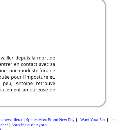
availler depuis la mort de
entrer en contact avec sa
zanne, une modeste foraine
douée pour l’imposture et,
 peu, Antoine retrouve
e doucement amoureuse de
s merveilleux
|
Spider-Man: Brand New Day
|
I Want Your Sex
|
Les
cht !
|
Sous le ciel de Kyoto