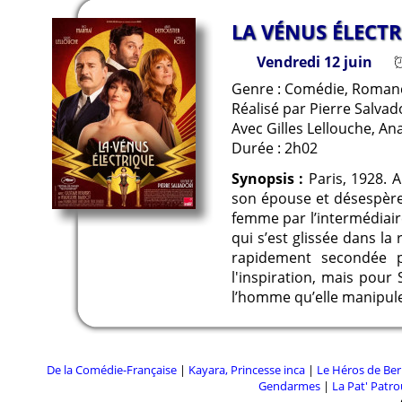
LA VÉNUS ÉLECT
Vendredi 12 juin
Genre : Comédie, Roman
Réalisé par Pierre Salvad
Avec Gilles Lellouche, A
Durée : 2h02
Synopsis :
Paris, 1928. A
son épouse et désespère 
femme par l’intermédiaire
qui s’est glissée dans la
rapidement secondée p
l'inspiration, mais pou
l’homme qu’elle manipule
De la Comédie-Française
|
Kayara, Princesse inca
|
Le Héros de Ber
Gendarmes
|
La Pat' Patrou