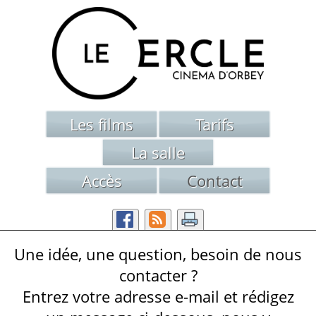
Les films
Tarifs
Votre navigateur internet est obsolète. Pour profiter
modernes du web en toute sécurité, nous vous recom
La salle
en proposons une sélection de
Accès
Contact
Google Chrome
Mozilla Firefox
Une idée, une question, besoin de nous
contacter ?
Entrez votre adresse e-mail et rédigez