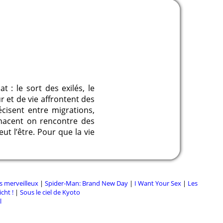
: le sort des exilés, le
 et de vie affrontent des
écisent entre migrations,
enacent on rencontre des
ut l’être. Pour que la vie
s merveilleux
|
Spider-Man: Brand New Day
|
I Want Your Sex
|
Les
cht !
|
Sous le ciel de Kyoto
l