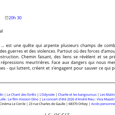
Google Chrome
Mozilla Firefox
20h 30
al
... est une quête qui arpente plusieurs champs de combat 
des guerres et des violences. Partout où des forces d’amour
truction. Chemin faisant, des liens se révèlent et se pr
, répressions meurtrières. Face aux dangers qui nous m
es - qui luttent, créent et s’engagent pour sauver ce qui pe
lin
|
Le Chant des forêts
|
L'Odyssée
|
Charlie et les kangourous
|
Les Matin
ille : Le film mission Dino
|
Le concert d'été 2026 d'André Rieu : Viva Maastri
Cinéma Le Cercle | 23 rue Charles de Gaulle | 68370 Orbey |
Accès personne